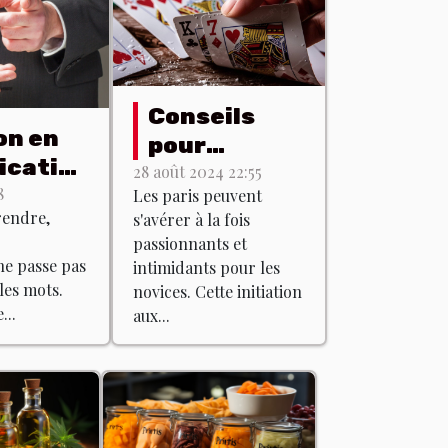
Conseils
on en
pour
cation
débutants :
28 août 2024 22:55
ale :
8
Les paris peuvent
comprendre
rendre,
s'avérer à la fois
ue ça
les bases
passionnants et
des paris
e passe pas
intimidants pour les
les mots.
novices. Cette initiation
...
aux...