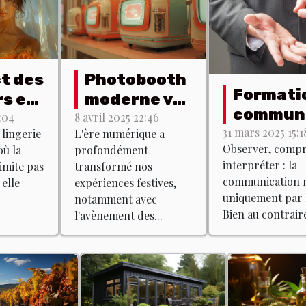
t des
Photobooth
Formati
rs en
moderne vs
communi
 :
vintage :
:04
8 avril 2025 22:46
non verb
31 mars 2025 15:1
 lingerie
L'ère numérique a
s
quel est le
Observer, comp
ù la
profondément
est-ce q
s
meilleur
interpréter : la
imite pas
transformé nos
existe ?
 pour
choix ?
communication n
 elle
expériences festives,
fet ?
uniquement par 
notamment avec
Bien au contraire
l'avènement des...