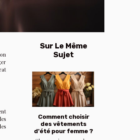
Sur Le Même
Sujet
ion
ger
rat
ent
Comment choisir
les
des vêtements
des
d'été pour femme ?