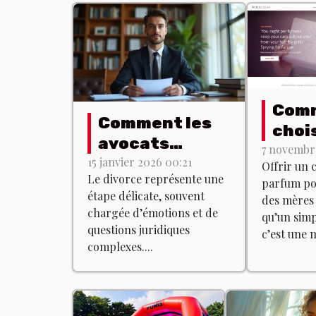
Com
Comment les
chois
avocats
coff
7 novembre
spécialisés
15 janvier 2026 00:21
Offrir un 
parf
Le divorce représente une
accompagnent
parfum pou
idéal
étape délicate, souvent
des mères 
dans les
fête
chargée d’émotions et de
qu’un simp
procédures de
questions juridiques
mère
c’est une m
divorce ?
complexes....