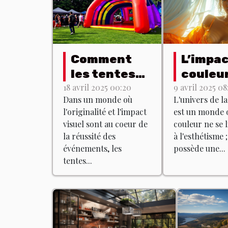
Comment
L’impac
les tentes
couleu
gonflables
lingerie
18 avril 2025 00:20
9 avril 2025 08
Dans un monde où
L'univers de la
peuvent
Quelle
l'originalité et l'impact
est un monde o
dynamiser
teinte
visuel sont au coeur de
couleur ne se l
vos
choisir
la réussité des
à l'esthétisme ;
événements
quel ef
événements, les
possède une...
tentes...