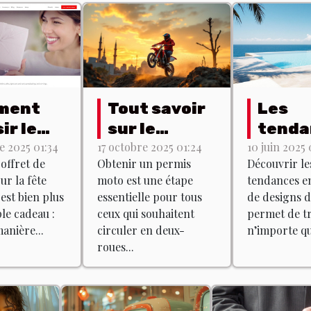
ment
Tout savoir
Les
ir le
sur le
tenda
ret de
permis moto
actue
 2025 01:34
17 octobre 2025 01:24
10 juin 2025 
coffret de
Obtenir un permis
Découvrir le
um
: formation
matiè
r la fête
moto est une étape
tendances e
 pour la
et examen
desig
est bien plus
essentielle pour tous
de designs d
 des
pisci
le cadeau :
ceux qui souhaitent
permet de t
s ?
anière...
circuler en deux-
n’importe que
roues...