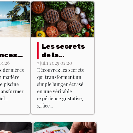
Les secrets
nces
de la
lles en
préparation
01:26
7 juin 2025 02:20
s dernières
Découvrez les secrets
re de
des burgers
n matière
qui transforment un
ns de
écrasés
e piscine
simple burger écrasé
ne
avec des
ransformer
en une véritable
produits du
l...
expérience gustative,
grâce...
terroir