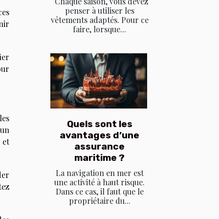
Chaque saison, vous devez
penser à utiliser les
ces
vêtements adaptés. Pour ce
nir
faire, lorsque...
ier
our
les
Quels sont les
’un
avantages d’une
 et
assurance
maritime ?
La navigation en mer est
der
une activité à haut risque.
tez
Dans ce cas, il faut que le
propriétaire du...