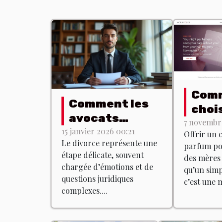
Com
Comment les
chois
avocats
coff
7 novembre
spécialisés
15 janvier 2026 00:21
Offrir un 
parf
Le divorce représente une
accompagnent
parfum pou
idéal
étape délicate, souvent
des mères 
dans les
fête
chargée d’émotions et de
qu’un simp
procédures de
questions juridiques
mère
c’est une m
divorce ?
complexes....