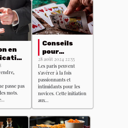
Conseils
on en
pour
cation
débutants :
28 août 2024 22:55
ale :
8
Les paris peuvent
comprendre
rendre,
s'avérer à la fois
ue ça
les bases
passionnants et
des paris
e passe pas
intimidants pour les
les mots.
novices. Cette initiation
...
aux...