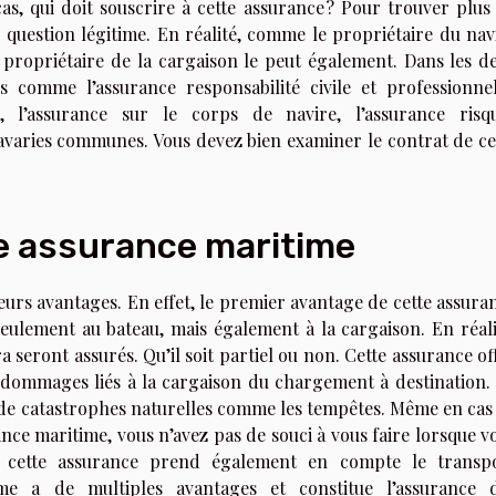
s, qui doit souscrire à cette assurance ? Pour trouver plus
 question légitime. En réalité, comme le propriétaire du nav
e propriétaire de la cargaison le peut également. Dans les d
 comme l’assurance responsabilité civile et professionnel
, l’assurance sur le corps de navire, l’assurance risq
 avaries communes. Vous devez bien examiner le contrat de ce
e assurance maritime
urs avantages. En effet, le premier avantage de cette assura
eulement au bateau, mais également à la cargaison. En réali
 seront assurés. Qu’il soit partiel ou non. Cette assurance of
dommages liés à la cargaison du chargement à destination.
s de catastrophes naturelles comme les tempêtes. Même en cas
ance maritime, vous n’avez pas de souci à vous faire lorsque v
e cette assurance prend également en compte le transp
ime a de multiples avantages et constitue l’assurance 