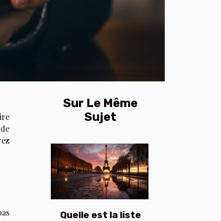
Sur Le Même
Sujet
ire
nde
rez
pas
Quelle est la liste