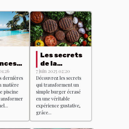
Les secrets
nces
de la
lles en
préparation
01:26
7 juin 2025 02:20
s dernières
Découvrez les secrets
re de
des burgers
n matière
qui transforment un
ns de
écrasés
e piscine
simple burger écrasé
ne
avec des
ransformer
en une véritable
produits du
l...
expérience gustative,
grâce...
terroir