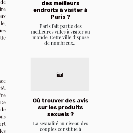
 de
des meilleurs
ire
endroits à visiter à
eux
Paris ?
le,
Paris fait partie des
ues
meilleures villes à visiter au
monde. Cette ville dispose
tte
de nombreux...
nce
té,
fre
Où trouver des avis
 De
sur les produits
 de
sexuels ?
ous
La sexualité au niveau des
ort
couples constitue à
des