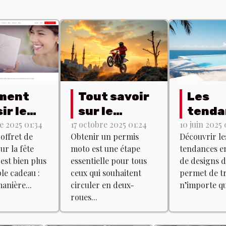
ment
Tout savoir
Les
ir le
sur le
tenda
ret de
permis moto
actue
 2025 01:34
17 octobre 2025 01:24
10 juin 2025 
coffret de
Obtenir un permis
Découvrir le
um
: formation
matiè
r la fête
moto est une étape
tendances e
 pour la
et examen
desig
est bien plus
essentielle pour tous
de designs d
 des
pisci
le cadeau :
ceux qui souhaitent
permet de t
s ?
anière...
circuler en deux-
n’importe que
roues...