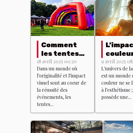
Comment
L’impac
les tentes
couleu
gonflables
lingerie
18 avril 2025 00:20
9 avril 2025 08
Dans un monde où
L'univers de la
peuvent
Quelle
l'originalité et l'impact
est un monde o
dynamiser
teinte
visuel sont au coeur de
couleur ne se l
vos
choisir
la réussité des
à l'esthétisme ;
événements
quel ef
événements, les
possède une...
tentes...