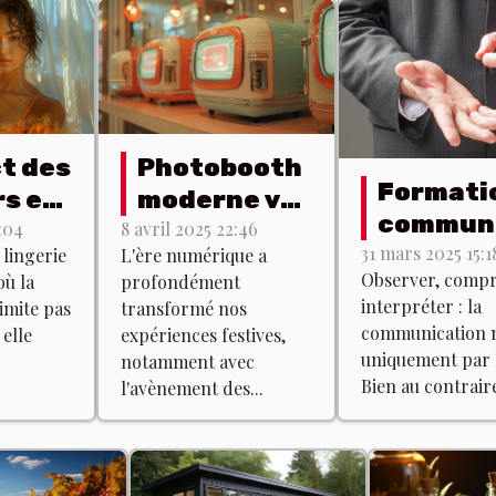
t des
Photobooth
Formati
rs en
moderne vs
communi
 :
vintage :
:04
8 avril 2025 22:46
non verb
31 mars 2025 15:1
 lingerie
L'ère numérique a
s
quel est le
Observer, comp
ù la
profondément
est-ce q
s
meilleur
interpréter : la
imite pas
transformé nos
existe ?
 pour
choix ?
communication n
 elle
expériences festives,
fet ?
uniquement par 
notamment avec
Bien au contraire
l'avènement des...