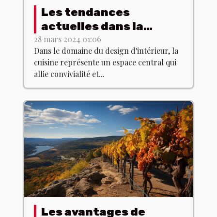
Les tendances
actuelles dans la
conception de cuisines
28 mars 2024 01:06
Dans le domaine du design d'intérieur, la
modernes : Comment
cuisine représente un espace central qui
allier fonctionnalité et
allie convivialité et...
esthétique
Les avantages de