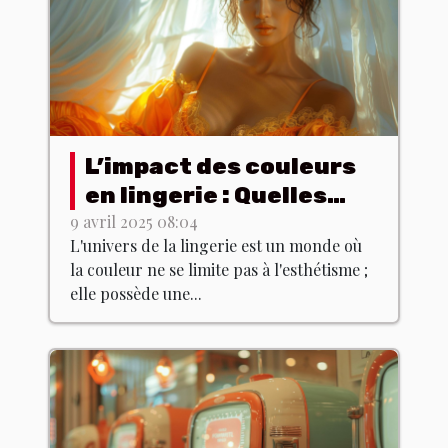
L’impact des couleurs
en lingerie : Quelles
teintes choisir pour
9 avril 2025 08:04
L'univers de la lingerie est un monde où
quel effet ?
la couleur ne se limite pas à l'esthétisme ;
elle possède une...