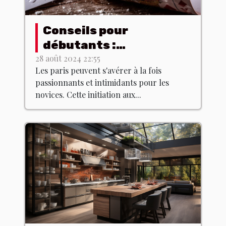
Conseils pour
débutants :
comprendre les bases
28 août 2024 22:55
Les paris peuvent s'avérer à la fois
des paris
passionnants et intimidants pour les
novices. Cette initiation aux...