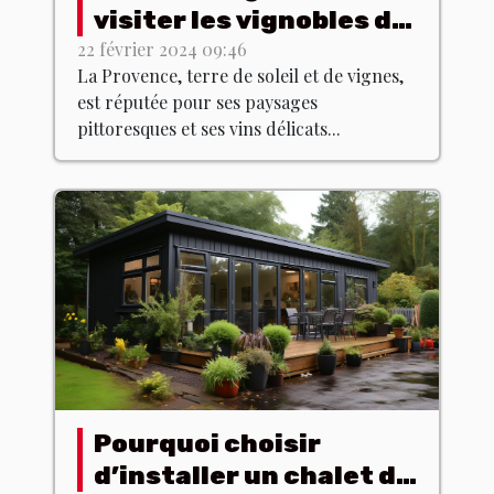
visiter les vignobles de
Provence hors saison
22 février 2024 09:46
La Provence, terre de soleil et de vignes,
est réputée pour ses paysages
pittoresques et ses vins délicats...
Pourquoi choisir
d’installer un chalet de