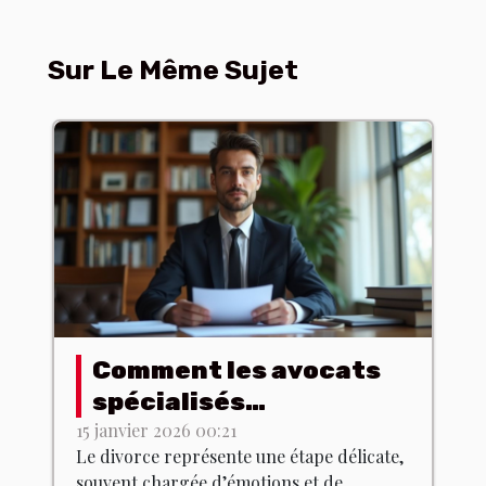
Sur Le Même Sujet
Comment les avocats
spécialisés
accompagnent dans
15 janvier 2026 00:21
Le divorce représente une étape délicate,
les procédures de
souvent chargée d’émotions et de