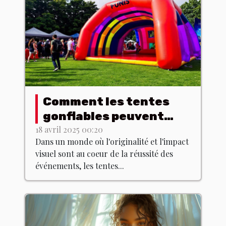
Comment les tentes
gonflables peuvent
dynamiser vos
18 avril 2025 00:20
Dans un monde où l'originalité et l'impact
événements
visuel sont au coeur de la réussité des
événements, les tentes...