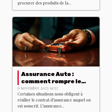
procurer des produits de la...
Assurance Auto :
comment rompre le
contrat dans les
6 novembre 2023 19:52
Certaines situations nous obligent à
normes ?
résilier le contrat d’assurance auquel on
est souscrit. L’assurance...