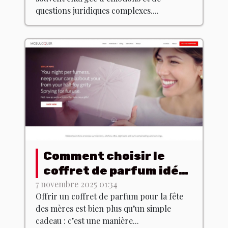
divorce ?
questions juridiques complexes....
Comment choisir le
coffret de parfum idéal
pour la fête des mères
7 novembre 2025 01:34
Offrir un coffret de parfum pour la fête
?
des mères est bien plus qu’un simple
cadeau : c’est une manière...