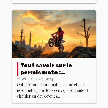
Tout savoir sur le
permis moto :
formation et examen
17 octobre 2025 01:24
Obtenir un permis moto est une étape
essentielle pour tous ceux qui souhaitent
circuler en deux-roues...