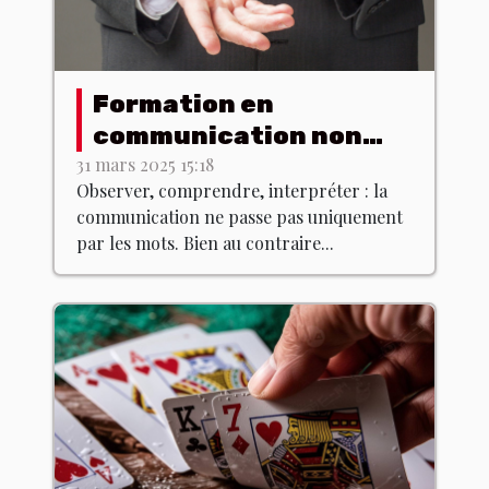
Formation en
communication non
verbale : est-ce que ça
31 mars 2025 15:18
Observer, comprendre, interpréter : la
existe ?
communication ne passe pas uniquement
par les mots. Bien au contraire...