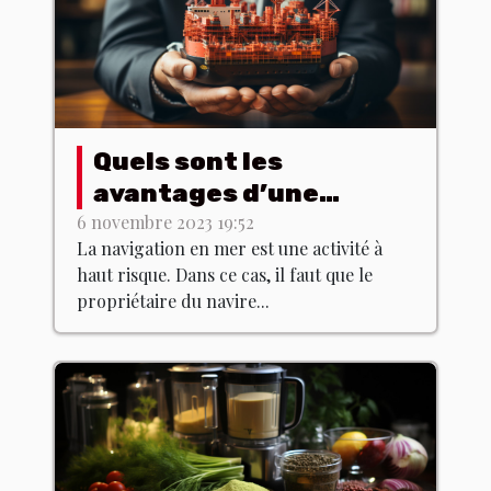
Quels sont les
avantages d’une
assurance maritime ?
6 novembre 2023 19:52
La navigation en mer est une activité à
haut risque. Dans ce cas, il faut que le
propriétaire du navire...