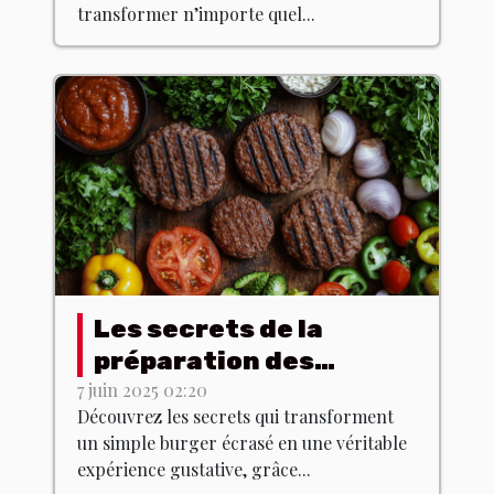
transformer n’importe quel...
Les secrets de la
préparation des
burgers écrasés avec
7 juin 2025 02:20
Découvrez les secrets qui transforment
des produits du terroir
un simple burger écrasé en une véritable
expérience gustative, grâce...