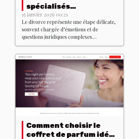
spécialisés
accompagnent dans
15 janvier 2026 00:21
Le divorce représente une étape délicate,
les procédures de
souvent chargée d’émotions et de
divorce ?
questions juridiques complexes....
Comment choisir le
coffret de parfum idéal