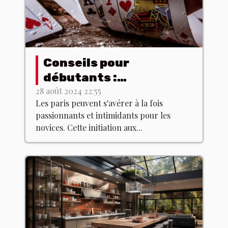
Conseils pour
débutants :
comprendre les bases
28 août 2024 22:55
Les paris peuvent s'avérer à la fois
des paris
passionnants et intimidants pour les
novices. Cette initiation aux...