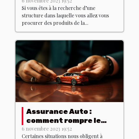
poitrines ?
6 novembre 2023 19:52
Si vous êtes à la recherche d’une
structure dans laquelle vous allez vous
procurer des produits de la...
Assurance Auto :
comment rompre le
contrat dans les
6 novembre 2023 19:52
Certaines situations nous obligent à
normes ?