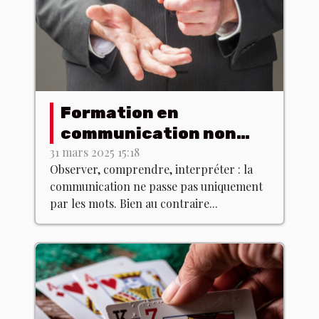
Formation en
communication non
verbale : est-ce que ça
31 mars 2025 15:18
Observer, comprendre, interpréter : la
existe ?
communication ne passe pas uniquement
par les mots. Bien au contraire...