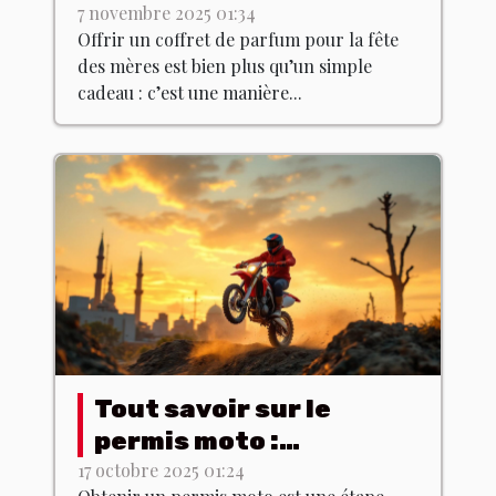
pour la fête des mères
7 novembre 2025 01:34
Offrir un coffret de parfum pour la fête
?
des mères est bien plus qu’un simple
cadeau : c’est une manière...
Tout savoir sur le
permis moto :
formation et examen
17 octobre 2025 01:24