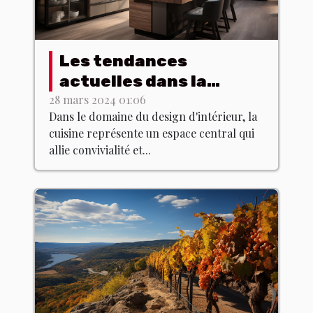
Les tendances
actuelles dans la
conception de cuisines
28 mars 2024 01:06
Dans le domaine du design d'intérieur, la
modernes : Comment
cuisine représente un espace central qui
allier fonctionnalité et
allie convivialité et...
esthétique