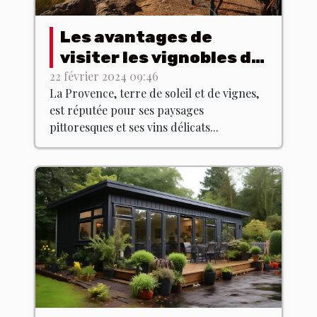
Les avantages de
visiter les vignobles de
Provence hors saison
22 février 2024 09:46
La Provence, terre de soleil et de vignes,
est réputée pour ses paysages
pittoresques et ses vins délicats...