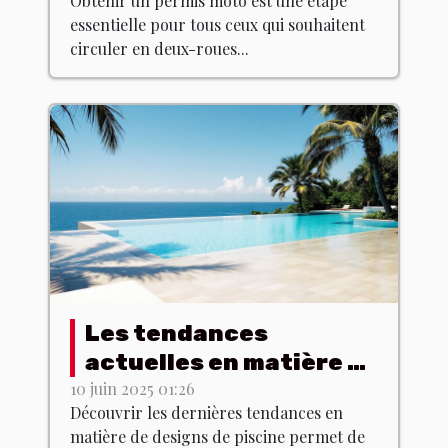
Obtenir un permis moto est une étape
essentielle pour tous ceux qui souhaitent
circuler en deux-roues...
Les tendances
actuelles en matière de
designs de piscine
10 juin 2025 01:26
Découvrir les dernières tendances en
matière de designs de piscine permet de