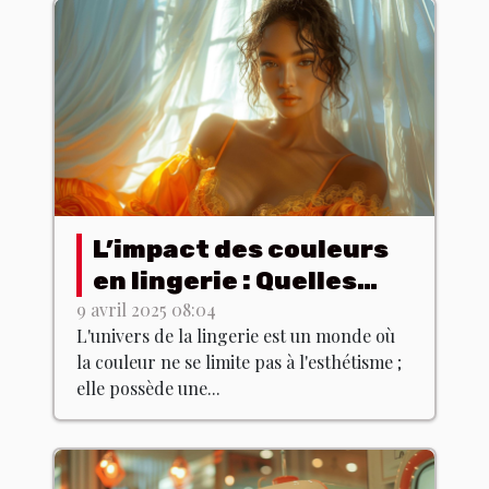
L’impact des couleurs
en lingerie : Quelles
teintes choisir pour
9 avril 2025 08:04
L'univers de la lingerie est un monde où
quel effet ?
la couleur ne se limite pas à l'esthétisme ;
elle possède une...