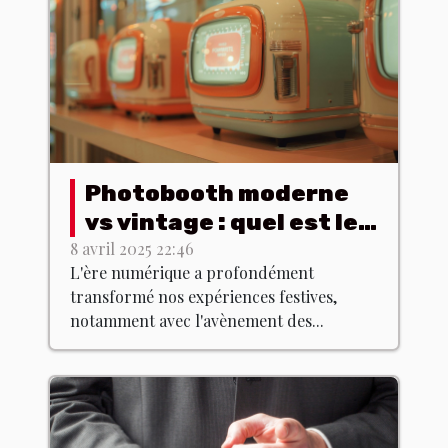
Photobooth moderne
vs vintage : quel est le
meilleur choix ?
8 avril 2025 22:46
L'ère numérique a profondément
transformé nos expériences festives,
notamment avec l'avènement des...