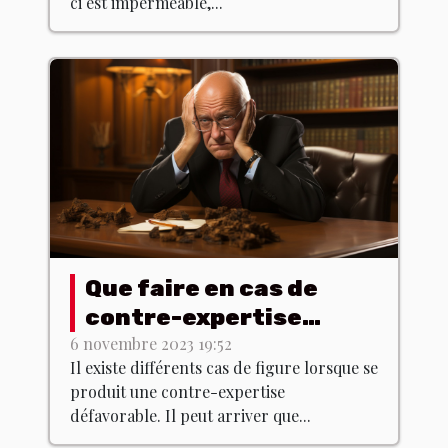
ci est imperméable,...
Que faire en cas de
contre-expertise
défavorable ?
6 novembre 2023 19:52
Il existe différents cas de figure lorsque se
produit une contre-expertise
défavorable. Il peut arriver que...