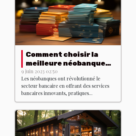
Comment choisir la
meilleure néobanque
pour vos besoins ?
9 juin 2023 02:50
Les néobanques ont révolutionné le
secteur bancaire en offrant des services
bancaires innovants, pratiques...