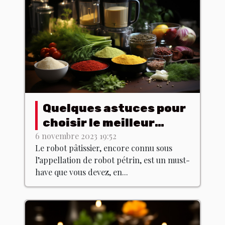
Quelques astuces pour
choisir le meilleur
robot pâtissier
6 novembre 2023 19:52
Le robot pâtissier, encore connu sous
l’appellation de robot pétrin, est un must-
have que vous devez, en...