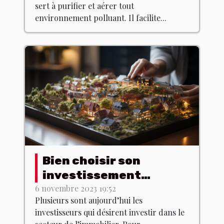
sert à purifier et aérer tout
environnement polluant. Il facilite...
Bien choisir son
investissement
immobilier : les
6 novembre 2023 19:52
Plusieurs sont aujourd’hui les
meilleurs conseils !
investisseurs qui désirent investir dans le