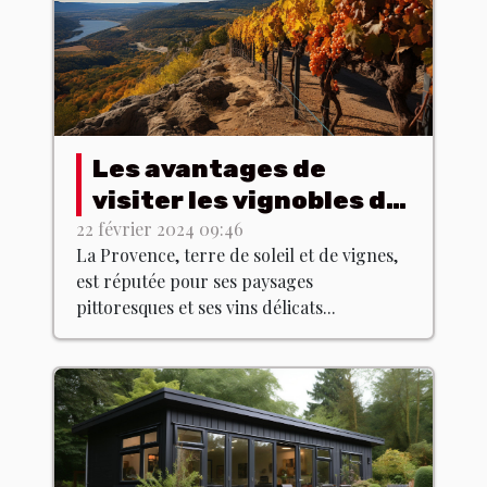
Les avantages de
visiter les vignobles de
Provence hors saison
22 février 2024 09:46
La Provence, terre de soleil et de vignes,
est réputée pour ses paysages
pittoresques et ses vins délicats...