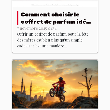
Comment choisir le
coffret de parfum idéal
pour la fête des mères
7 novembre 2025 01:34
Offrir un coffret de parfum pour la fête
?
des mères est bien plus qu’un simple
cadeau : c’est une manière...