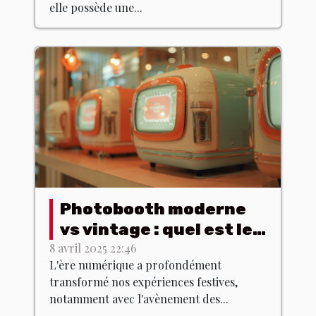
elle possède une...
Photobooth moderne
vs vintage : quel est le
meilleur choix ?
8 avril 2025 22:46
L'ère numérique a profondément
transformé nos expériences festives,
notamment avec l'avènement des...