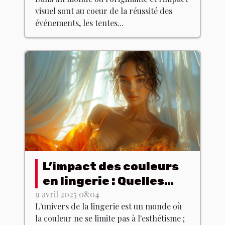
événements
visuel sont au coeur de la réussité des
événements, les tentes...
L’impact des couleurs
en lingerie : Quelles
teintes choisir pour
9 avril 2025 08:04
L'univers de la lingerie est un monde où
quel effet ?
la couleur ne se limite pas à l'esthétisme ;