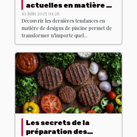
actuelles en matière de
designs de piscine
10 juin 2025 01:26
Découvrir les dernières tendances en
matière de designs de piscine permet de
transformer n’importe quel...
Les secrets de la
préparation des