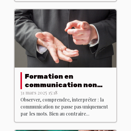
Formation en
communication non
verbale : est-ce que ça
31 mars 2025 15:18
Observer, comprendre, interpréter : la
existe ?
communication ne passe pas uniquement
par les mots. Bien au contraire...