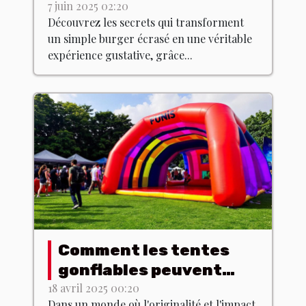
burgers écrasés avec
7 juin 2025 02:20
Découvrez les secrets qui transforment
des produits du terroir
un simple burger écrasé en une véritable
expérience gustative, grâce...
Comment les tentes
gonflables peuvent
dynamiser vos
18 avril 2025 00:20
Dans un monde où l'originalité et l'impact