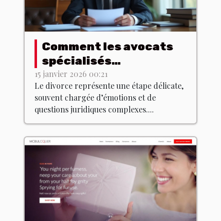
Comment les avocats
spécialisés
accompagnent dans
15 janvier 2026 00:21
Le divorce représente une étape délicate,
les procédures de
souvent chargée d’émotions et de
divorce ?
questions juridiques complexes....