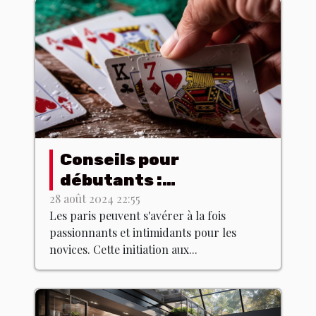
Conseils pour
débutants :
comprendre les bases
28 août 2024 22:55
Les paris peuvent s'avérer à la fois
des paris
passionnants et intimidants pour les
novices. Cette initiation aux...