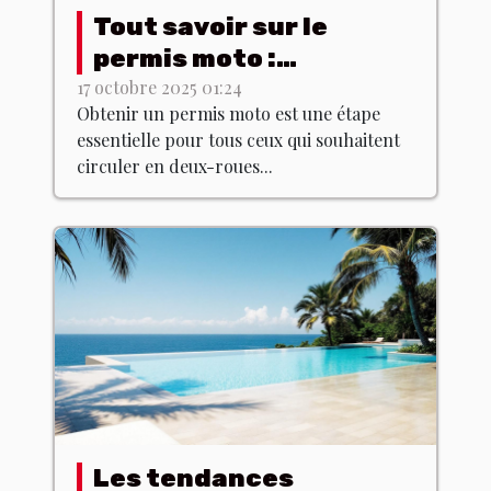
Tout savoir sur le
permis moto :
formation et examen
17 octobre 2025 01:24
Obtenir un permis moto est une étape
essentielle pour tous ceux qui souhaitent
circuler en deux-roues...
Les tendances