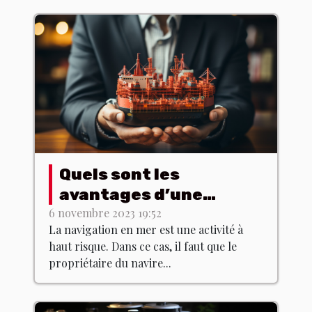
Quels sont les
avantages d’une
assurance maritime ?
6 novembre 2023 19:52
La navigation en mer est une activité à
haut risque. Dans ce cas, il faut que le
propriétaire du navire...