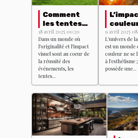
Comment
L’impac
les tentes
couleu
gonflables
lingerie
18 avril 2025 00:20
9 avril 2025 08
Dans un monde où
L'univers de la
peuvent
Quelle
l'originalité et l'impact
est un monde o
dynamiser
teinte
visuel sont au coeur de
couleur ne se l
vos
choisir
la réussité des
à l'esthétisme ;
événements
quel ef
événements, les
possède une...
tentes...