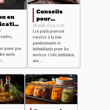
Conseils
on en
pour
cation
débutants :
28 août 2024 22:55
ale :
8
Les paris peuvent
comprendre
rendre,
s'avérer à la fois
ue ça
les bases
passionnants et
des paris
e passe pas
intimidants pour les
les mots.
novices. Cette initiation
...
aux...