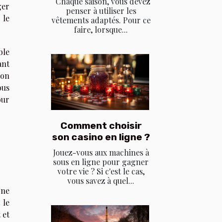
Chaque saison, vous devez
ger
penser à utiliser les
 le
vêtements adaptés. Pour ce
faire, lorsque...
ble
ant
son
ous
our
Comment choisir
son casino en ligne ?
Jouez-vous aux machines à
sous en ligne pour gagner
votre vie ? Si c'est le cas,
vous savez à quel...
 ne
 le
 et