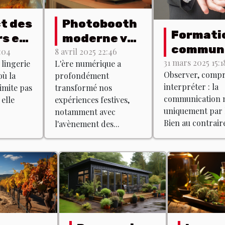
t des
Photobooth
Formati
rs en
moderne vs
communi
 :
vintage :
:04
8 avril 2025 22:46
non verb
31 mars 2025 15:1
 lingerie
L'ère numérique a
s
quel est le
Observer, comp
ù la
profondément
est-ce q
s
meilleur
interpréter : la
imite pas
transformé nos
existe ?
 pour
choix ?
communication n
 elle
expériences festives,
fet ?
uniquement par 
notamment avec
Bien au contraire
l'avènement des...