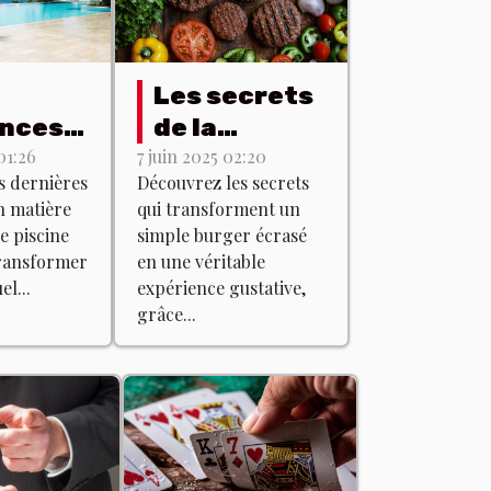
Les secrets
nces
de la
lles en
préparation
01:26
7 juin 2025 02:20
s dernières
Découvrez les secrets
re de
des burgers
n matière
qui transforment un
ns de
écrasés
e piscine
simple burger écrasé
ne
avec des
ransformer
en une véritable
produits du
l...
expérience gustative,
grâce...
terroir