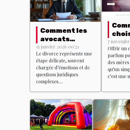
Com
Comment les
chois
avocats
coff
7 novembre
spécialisés
15 janvier 2026 00:21
Offrir un 
parf
Le divorce représente une
accompagnent
parfum pou
idéal
étape délicate, souvent
des mères 
dans les
fête
chargée d’émotions et de
qu’un simp
procédures de
questions juridiques
mère
c’est une m
divorce ?
complexes....