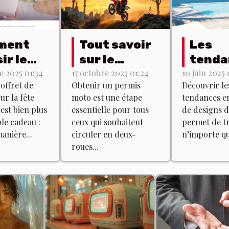
ment
Tout savoir
Les
ir le
sur le
tenda
ret de
permis moto
actue
 2025 01:34
17 octobre 2025 01:24
10 juin 2025 
coffret de
Obtenir un permis
Découvrir le
um
: formation
matiè
r la fête
moto est une étape
tendances e
 pour la
et examen
desig
est bien plus
essentielle pour tous
de designs d
 des
pisci
le cadeau :
ceux qui souhaitent
permet de t
s ?
anière...
circuler en deux-
n’importe que
roues...