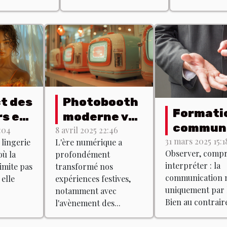
t des
Photobooth
Formati
rs en
moderne vs
communi
 :
vintage :
:04
8 avril 2025 22:46
non verb
31 mars 2025 15:1
 lingerie
L'ère numérique a
s
quel est le
Observer, comp
ù la
profondément
est-ce q
s
meilleur
interpréter : la
imite pas
transformé nos
existe ?
 pour
choix ?
communication n
 elle
expériences festives,
fet ?
uniquement par 
notamment avec
Bien au contraire
l'avènement des...