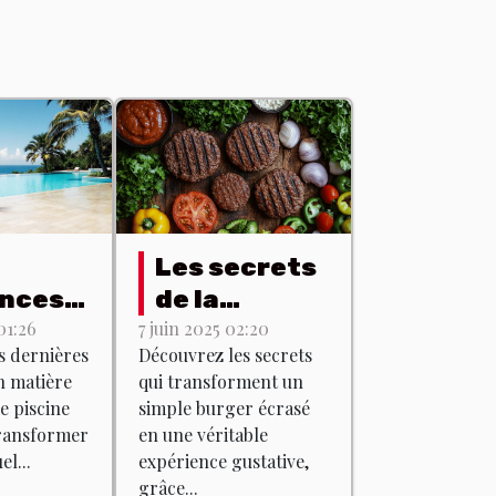
Les secrets
nces
de la
lles en
préparation
01:26
7 juin 2025 02:20
s dernières
Découvrez les secrets
re de
des burgers
n matière
qui transforment un
ns de
écrasés
e piscine
simple burger écrasé
ne
avec des
ransformer
en une véritable
produits du
l...
expérience gustative,
grâce...
terroir