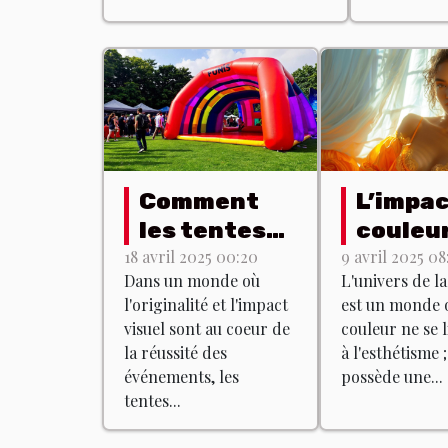
Comment
L’impac
les tentes
couleu
gonflables
lingerie
18 avril 2025 00:20
9 avril 2025 08
Dans un monde où
L'univers de la
peuvent
Quelle
l'originalité et l'impact
est un monde o
dynamiser
teinte
visuel sont au coeur de
couleur ne se l
vos
choisir
la réussité des
à l'esthétisme ;
événements
quel ef
événements, les
possède une...
tentes...