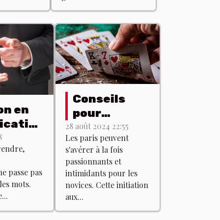
Conseils
on en
pour
cation
débutants :
28 août 2024 22:55
ale :
8
Les paris peuvent
comprendre
rendre,
s'avérer à la fois
ue ça
les bases
passionnants et
des paris
e passe pas
intimidants pour les
les mots.
novices. Cette initiation
...
aux...