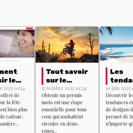
ment
Tout savoir
Les
ir le
sur le
tenda
ret de
permis moto
actue
 2025 01:34
17 octobre 2025 01:24
10 juin 2025 
coffret de
Obtenir un permis
Découvrir le
um
: formation
matiè
r la fête
moto est une étape
tendances e
 pour la
et examen
desig
est bien plus
essentielle pour tous
de designs d
 des
pisci
le cadeau :
ceux qui souhaitent
permet de t
s ?
anière...
circuler en deux-
n’importe que
roues...