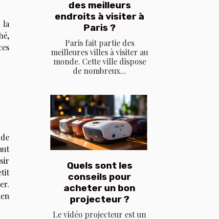
des meilleurs
endroits à visiter à
 la
Paris ?
hé,
Paris fait partie des
ces
meilleures villes à visiter au
monde. Cette ville dispose
de nombreux...
 de
aut
sir
Quels sont les
tit
conseils pour
er.
acheter un bon
ien
projecteur ?
Le vidéo projecteur est un