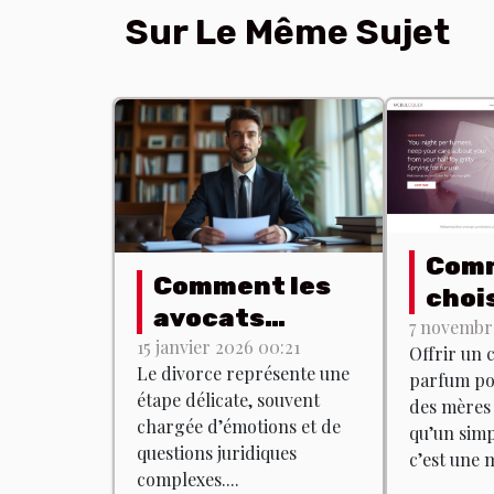
Sur Le Même Sujet
Com
Comment les
chois
avocats
coff
7 novembre
spécialisés
15 janvier 2026 00:21
Offrir un 
parf
Le divorce représente une
accompagnent
parfum pou
idéal
étape délicate, souvent
des mères 
dans les
fête
chargée d’émotions et de
qu’un simp
procédures de
questions juridiques
mère
c’est une m
divorce ?
complexes....