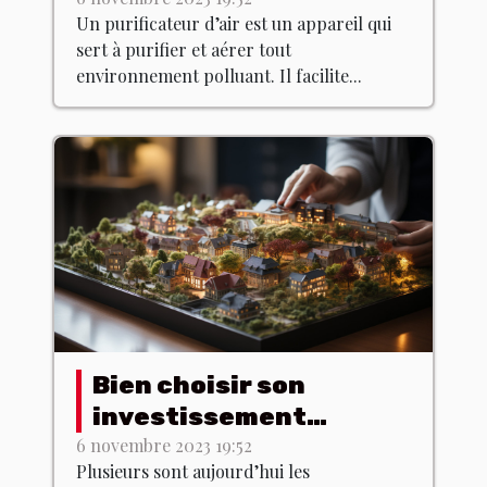
Un purificateur d’air est un appareil qui
sert à purifier et aérer tout
environnement polluant. Il facilite...
Bien choisir son
investissement
immobilier : les
6 novembre 2023 19:52
Plusieurs sont aujourd’hui les
meilleurs conseils !