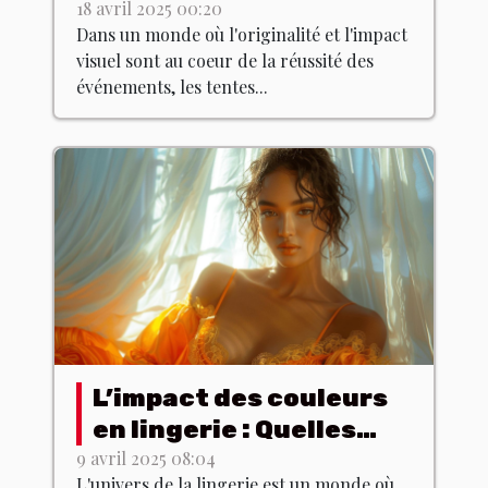
dynamiser vos
18 avril 2025 00:20
Dans un monde où l'originalité et l'impact
événements
visuel sont au coeur de la réussité des
événements, les tentes...
L’impact des couleurs
en lingerie : Quelles
teintes choisir pour
9 avril 2025 08:04
L'univers de la lingerie est un monde où