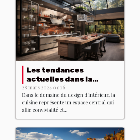
Les tendances
actuelles dans la
conception de cuisines
28 mars 2024 01:06
Dans le domaine du design d'intérieur, la
modernes : Comment
cuisine représente un espace central qui
allier fonctionnalité et
allie convivialité et...
esthétique