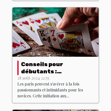
Conseils pour
débutants :
comprendre les bases
28 août 2024 22:55
Les paris peuvent s'avérer à la fois
des paris
passionnants et intimidants pour les
novices. Cette initiation aux...