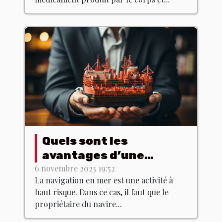
Quels sont les
avantages d’une
assurance maritime ?
6 novembre 2023 19:52
La navigation en mer est une activité à
haut risque. Dans ce cas, il faut que le
propriétaire du navire...