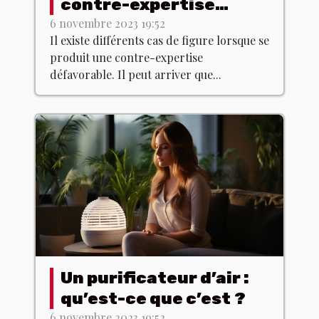
contre-expertise
défavorable ?
6 novembre 2023 19:52
Il existe différents cas de figure lorsque se
produit une contre-expertise
défavorable. Il peut arriver que...
Un purificateur d’air :
qu’est-ce que c’est ?
6 novembre 2023 19:52