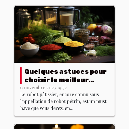
Quelques astuces pour
choisir le meilleur
robot pâtissier
6 novembre 2023 19:52
Le robot pâtissier, encore connu sous
l’appellation de robot pétrin, est un must-
have que vous devez, en...