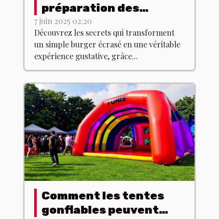
préparation des
burgers écrasés avec
7 juin 2025 02:20
Découvrez les secrets qui transforment
des produits du terroir
un simple burger écrasé en une véritable
expérience gustative, grâce...
Comment les tentes
gonflables peuvent