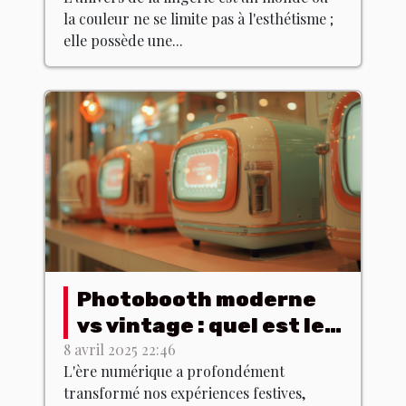
quel effet ?
la couleur ne se limite pas à l'esthétisme ;
elle possède une...
Photobooth moderne
vs vintage : quel est le
meilleur choix ?
8 avril 2025 22:46
L'ère numérique a profondément
transformé nos expériences festives,