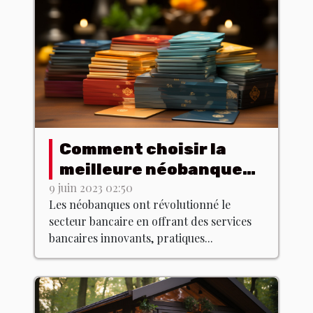
Comment choisir la
meilleure néobanque
pour vos besoins ?
9 juin 2023 02:50
Les néobanques ont révolutionné le
secteur bancaire en offrant des services
bancaires innovants, pratiques...