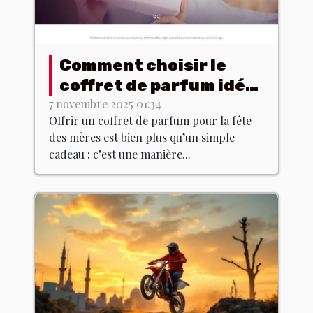
Comment choisir le
coffret de parfum idéal
pour la fête des mères
7 novembre 2025 01:34
Offrir un coffret de parfum pour la fête
?
des mères est bien plus qu’un simple
cadeau : c’est une manière...