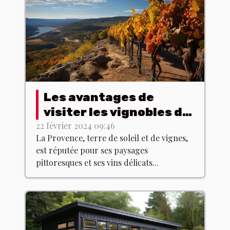
Les avantages de
visiter les vignobles de
Provence hors saison
22 février 2024 09:46
La Provence, terre de soleil et de vignes,
est réputée pour ses paysages
pittoresques et ses vins délicats...