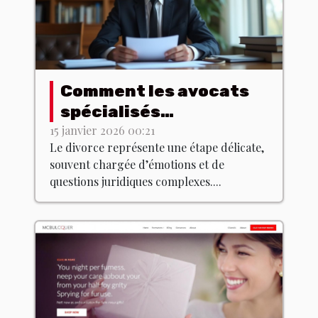
Comment les avocats
spécialisés
accompagnent dans
15 janvier 2026 00:21
Le divorce représente une étape délicate,
les procédures de
souvent chargée d’émotions et de
divorce ?
questions juridiques complexes....