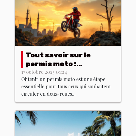
Tout savoir sur le
permis moto :
formation et examen
17 octobre 2025 01:24
Obtenir un permis moto est une étape
essentielle pour tous ceux qui souhaitent
circuler en deux-roues...