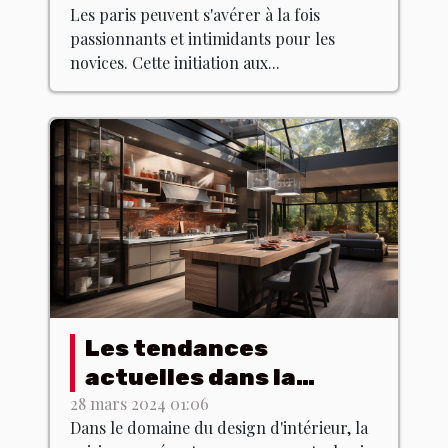
Les paris peuvent s'avérer à la fois
des paris
passionnants et intimidants pour les
novices. Cette initiation aux...
Les tendances
actuelles dans la
conception de cuisines
28 mars 2024 01:06
Dans le domaine du design d'intérieur, la
modernes : Comment