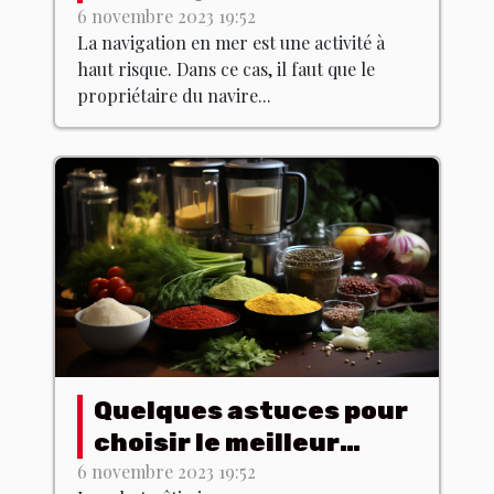
assurance maritime ?
6 novembre 2023 19:52
La navigation en mer est une activité à
haut risque. Dans ce cas, il faut que le
propriétaire du navire...
Quelques astuces pour
choisir le meilleur
robot pâtissier
6 novembre 2023 19:52