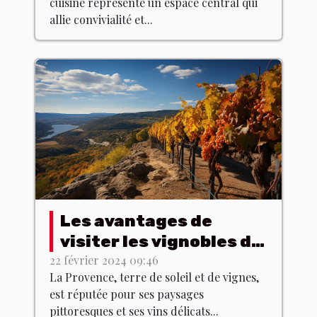
cuisine représente un espace central qui
allier fonctionnalité et
allie convivialité et...
esthétique
Les avantages de
visiter les vignobles de
Provence hors saison
22 février 2024 09:46
La Provence, terre de soleil et de vignes,
est réputée pour ses paysages
pittoresques et ses vins délicats...