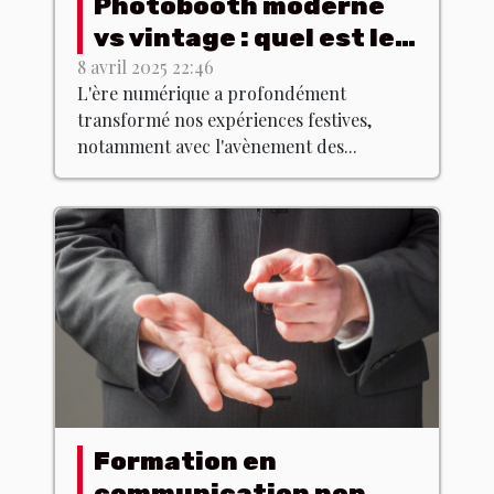
Photobooth moderne
vs vintage : quel est le
meilleur choix ?
8 avril 2025 22:46
L'ère numérique a profondément
transformé nos expériences festives,
notamment avec l'avènement des...
Formation en
communication non