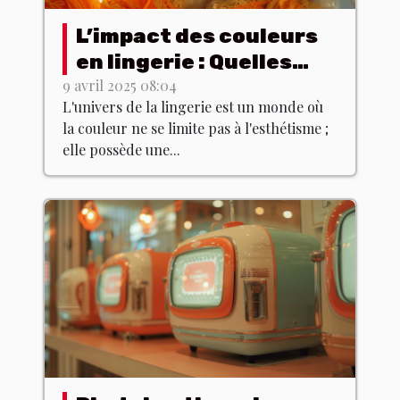
L’impact des couleurs
en lingerie : Quelles
teintes choisir pour
9 avril 2025 08:04
L'univers de la lingerie est un monde où
quel effet ?
la couleur ne se limite pas à l'esthétisme ;
elle possède une...