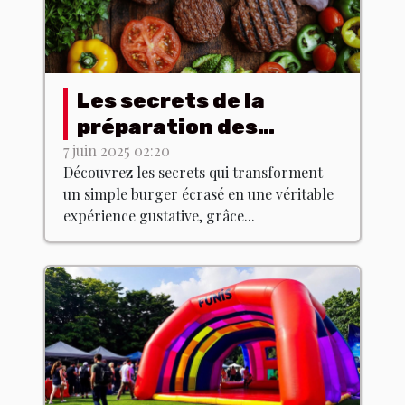
Les secrets de la
préparation des
burgers écrasés avec
7 juin 2025 02:20
Découvrez les secrets qui transforment
des produits du terroir
un simple burger écrasé en une véritable
expérience gustative, grâce...