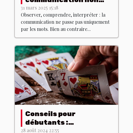
verbale : est-ce que ça
31 mars 2025 15:18
Observer, comprendre, interpréter : la
existe ?
communication ne passe pas uniquement
par les mots. Bien au contraire...
Conseils pour
débutants :
comprendre les bases
28 août 2024 22:55