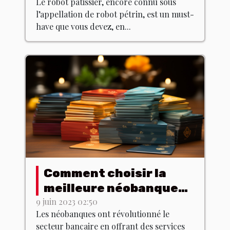
Le robot pâtissier, encore connu sous
l’appellation de robot pétrin, est un must-
have que vous devez, en...
Comment choisir la
meilleure néobanque
pour vos besoins ?
9 juin 2023 02:50
Les néobanques ont révolutionné le
secteur bancaire en offrant des services