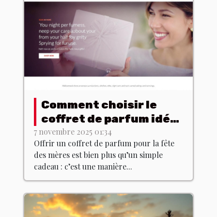
Comment choisir le
coffret de parfum idéal
pour la fête des mères
7 novembre 2025 01:34
Offrir un coffret de parfum pour la fête
?
des mères est bien plus qu’un simple
cadeau : c’est une manière...