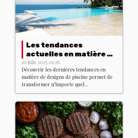
Les tendances
actuelles en matière de
designs de piscine
10 juin 2025 01:26
Découvrir les dernières tendances en
matière de designs de piscine permet de
transformer n’importe quel...