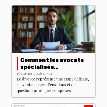
Comment les avocats
spécialisés
accompagnent dans
15 janvier 2026 00:21
Le divorce représente une étape délicate,
les procédures de
souvent chargée d’émotions et de
divorce ?
questions juridiques complexes....