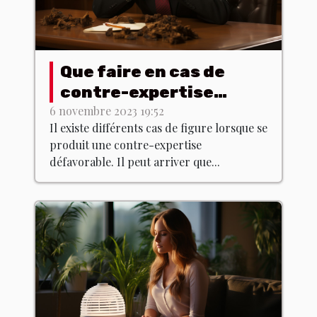
Que faire en cas de
contre-expertise
défavorable ?
6 novembre 2023 19:52
Il existe différents cas de figure lorsque se
produit une contre-expertise
défavorable. Il peut arriver que...