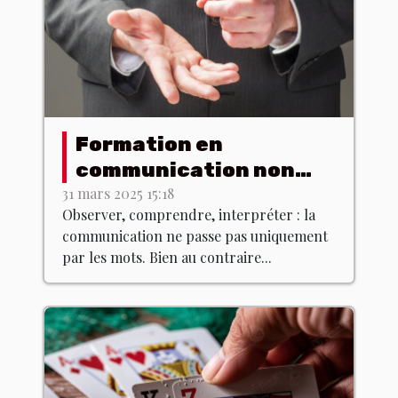
Formation en
communication non
verbale : est-ce que ça
31 mars 2025 15:18
Observer, comprendre, interpréter : la
existe ?
communication ne passe pas uniquement
par les mots. Bien au contraire...