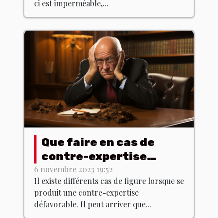
ci est imperméable,...
Que faire en cas de
contre-expertise
défavorable ?
6 novembre 2023 19:52
Il existe différents cas de figure lorsque se
produit une contre-expertise
défavorable. Il peut arriver que...