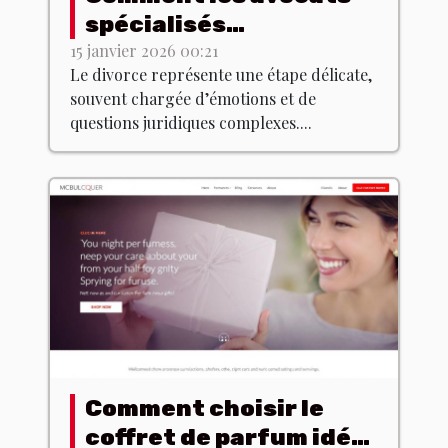
spécialisés
accompagnent dans
15 janvier 2026 00:21
Le divorce représente une étape délicate,
les procédures de
souvent chargée d’émotions et de
divorce ?
questions juridiques complexes....
Comment choisir le
coffret de parfum idéal