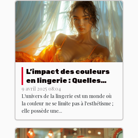
L’impact des couleurs
en lingerie : Quelles
teintes choisir pour
9 avril 2025 08:04
L'univers de la lingerie est un monde où
quel effet ?
la couleur ne se limite pas à l'esthétisme ;
elle possède une...