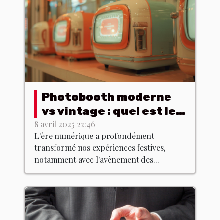
Photobooth moderne
vs vintage : quel est le
meilleur choix ?
8 avril 2025 22:46
L'ère numérique a profondément
transformé nos expériences festives,
notamment avec l'avènement des...