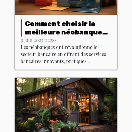
Comment choisir la
meilleure néobanque
pour vos besoins ?
9 juin 2023 02:50
Les néobanques ont révolutionné le
secteur bancaire en offrant des services
bancaires innovants, pratiques...