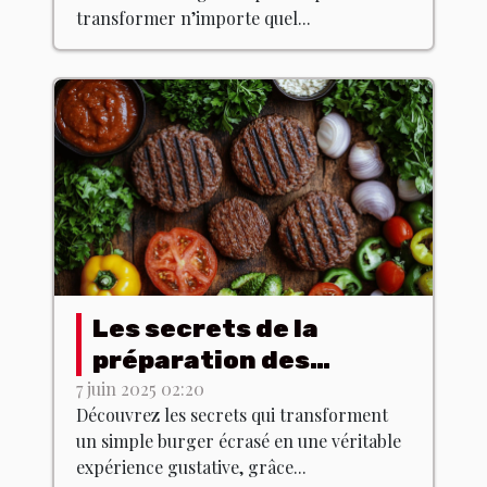
transformer n’importe quel...
Les secrets de la
préparation des
burgers écrasés avec
7 juin 2025 02:20
Découvrez les secrets qui transforment
des produits du terroir
un simple burger écrasé en une véritable
expérience gustative, grâce...