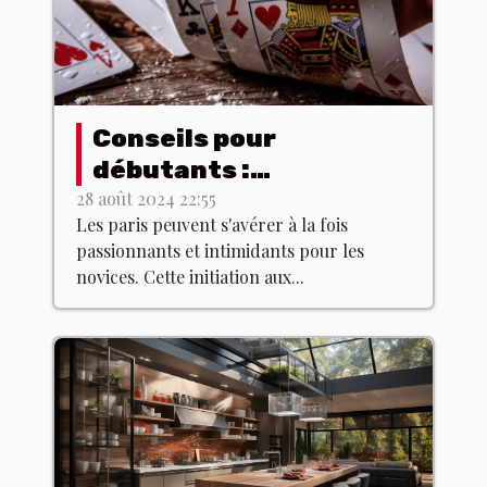
Conseils pour
débutants :
comprendre les bases
28 août 2024 22:55
Les paris peuvent s'avérer à la fois
des paris
passionnants et intimidants pour les
novices. Cette initiation aux...