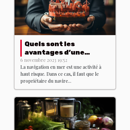
Quels sont les
avantages d’une
assurance maritime ?
6 novembre 2023 19:52
La navigation en mer est une activité à
haut risque. Dans ce cas, il faut que le
propriétaire du navire...