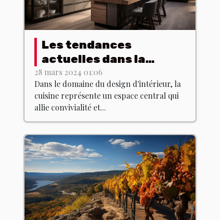
Les tendances
actuelles dans la
conception de cuisines
28 mars 2024 01:06
Dans le domaine du design d'intérieur, la
modernes : Comment
cuisine représente un espace central qui
allier fonctionnalité et
allie convivialité et...
esthétique