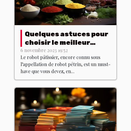
Quelques astuces pour
choisir le meilleur
robot pâtissier
6 novembre 2023 19:52
Le robot pâtissier, encore connu sous
l’appellation de robot pétrin, est un must-
have que vous devez, en...