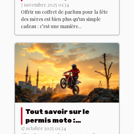
pour la fête des mères
7 novembre 2025 01:34
Offrir un coffret de parfum pour la fête
?
des mères est bien plus qu’un simple
cadeau : c’est une manière...
Tout savoir sur le
permis moto :
formation et examen
17 octobre 2025 01:24