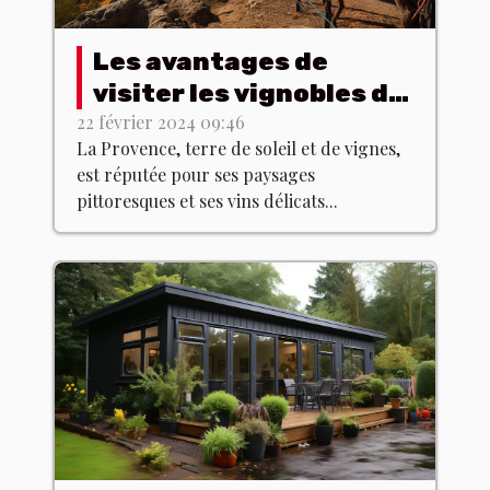
Les avantages de
visiter les vignobles de
Provence hors saison
22 février 2024 09:46
La Provence, terre de soleil et de vignes,
est réputée pour ses paysages
pittoresques et ses vins délicats...