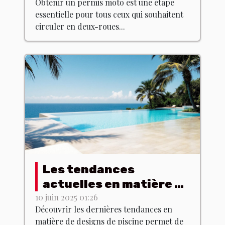
Obtenir un permis moto est une étape
essentielle pour tous ceux qui souhaitent
circuler en deux-roues...
Les tendances
actuelles en matière de
designs de piscine
10 juin 2025 01:26
Découvrir les dernières tendances en
matière de designs de piscine permet de