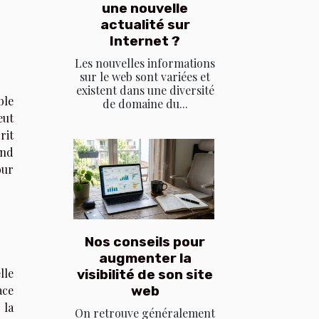
une nouvelle
actualité sur
Internet ?
Les nouvelles informations
sur le web sont variées et
existent dans une diversité
ble
de domaine du...
eut
rit
ond
our
Nos conseils pour
augmenter la
lle
visibilité de son site
web
ace
 la
On retrouve généralement