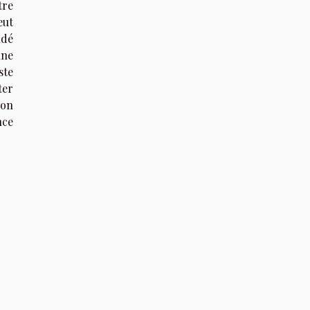
tre
eut
ndé
une
ste
ter
ion
nce