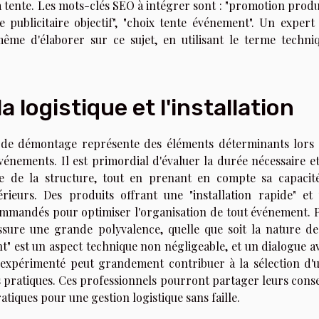
 la tente. Les mots-clés SEO à intégrer sont : "promotion produi
nte publicitaire objectif", "choix tente événement". Un expert
ême d'élaborer sur ce sujet, en utilisant le terme techni
 logistique et l'installation
t de démontage représente des éléments déterminants lors
vénements. Il est primordial d'évaluer la durée nécessaire et
e de la structure, tout en prenant en compte sa capacit
rieurs. Des produits offrant une "installation rapide" et
commandés pour optimiser l'organisation de tout événement. 
assure une grande polyvalence, quelle que soit la nature de
nt" est un aspect technique non négligeable, et un dialogue a
 expérimenté peut grandement contribuer à la sélection d'
 pratiques. Ces professionnels pourront partager leurs conse
atiques pour une gestion logistique sans faille.