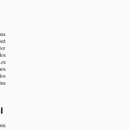
aux
ont
der
des
Les
ues
des
ins
l
'un