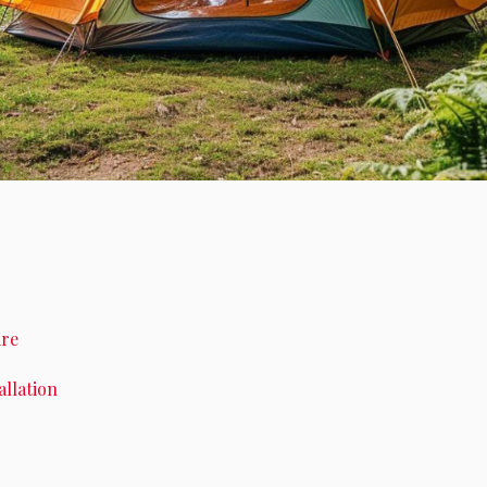
ire
allation