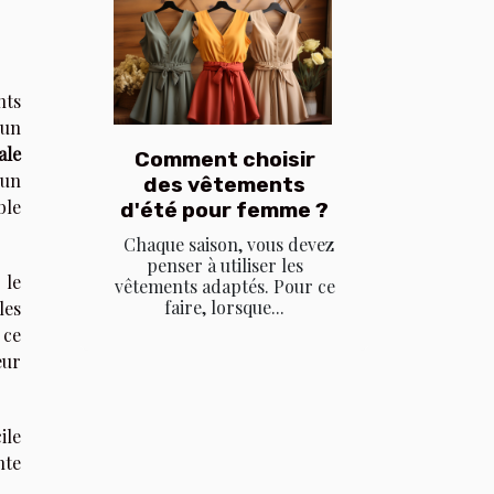
nts
 un
ale
Comment choisir
 un
des vêtements
ble
d'été pour femme ?
Chaque saison, vous devez
penser à utiliser les
 le
vêtements adaptés. Pour ce
faire, lorsque...
les
 ce
eur
ile
nte