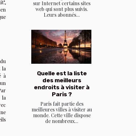
t",
sur Internet certains sites
web qui sont plus suivis.
 en
Leurs abonnés...
que
 du
 la
Quelle est la liste
é à
des meilleurs
 un
endroits à visiter à
Par
Paris ?
 la
Paris fait partie des
vec
meilleures villes à visiter au
une
monde. Cette ville dispose
ils
de nombreux...