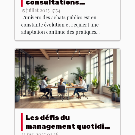
consultations
professionnelles sur la
15 juillet 2025 17:54
L’univers des achats publics est en
gestion des achats
constante évolution et requiert une
publics
adaptation continue des pratiques...
Les défis du
management quotidien
23 mai 2025 02:36