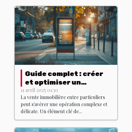
Guide complet : créer
et optimiser un
panneau immobilier
11 avril 2025 01:30
La vente immobilière entre particuliers
pour la vente entre
peut s'avérer une opération complexe et
particuliers
délicate. Un élément clé de...