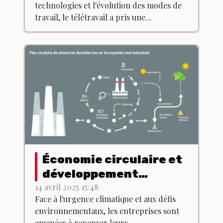
technologies et l'évolution des modes de
travail, le télétravail a pris une...
Économie circulaire et
développement
durable comment les
14 avril 2025 15:48
Face à l'urgence climatique et aux défis
entreprises adaptent
environnementaux, les entreprises sont
leurs modèles
amenées à repenser leurs...