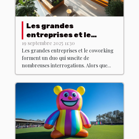
Les grandes
entreprises et le
coworking : une
19 septembre 2025 11:30
Les grandes entreprises et le coworking
alliance profitable ?
forment un duo qui suscite de
nombreuses interrogations. Alors que...