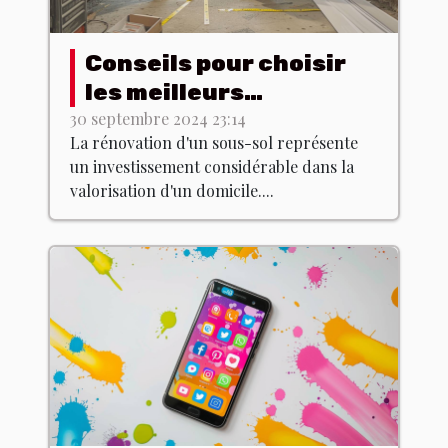
Conseils pour choisir
les meilleurs
entrepreneurs en
30 septembre 2024 23:14
La rénovation d'un sous-sol représente
rénovation de sous-sol
un investissement considérable dans la
valorisation d'un domicile....