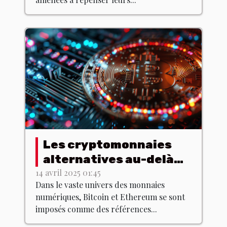
Les cryptomonnaies
alternatives au-delà
du Bitcoin et de
14 avril 2025 01:45
Dans le vaste univers des monnaies
l'Ethereum qui gagnent
numériques, Bitcoin et Ethereum se sont
du terrain
imposés comme des références...