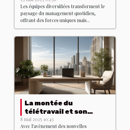
dans les équipes
Les équipes diversifiées transforment le
diversifiées
paysage du management quotidien,
offrant des forces uniques mais...
La montée du
télétravail et son
impact sur l'immobilier
8 mai 2025 10:43
Avec l'avènement des nouvelles
commercial