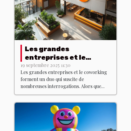
Les grandes
entreprises et le
coworking : une
19 septembre 2025 11:30
Les grandes entreprises et le coworking
alliance profitable ?
forment un duo qui suscite de
nombreuses interrogations. Alors que...