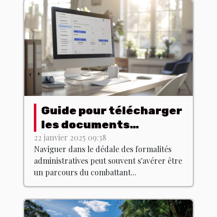
Guide pour télécharger
les documents
juridiques des
22 janvier 2025 09:38
Naviguer dans le dédale des formalités
entreprises en ligne
administratives peut souvent s'avérer être
un parcours du combattant...