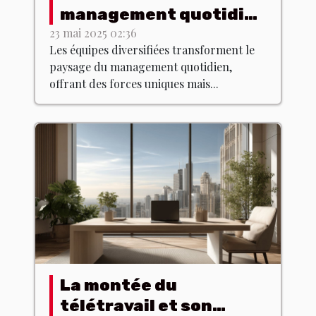
management quotidien
dans les équipes
23 mai 2025 02:36
Les équipes diversifiées transforment le
diversifiées
paysage du management quotidien,
offrant des forces uniques mais...
La montée du
télétravail et son