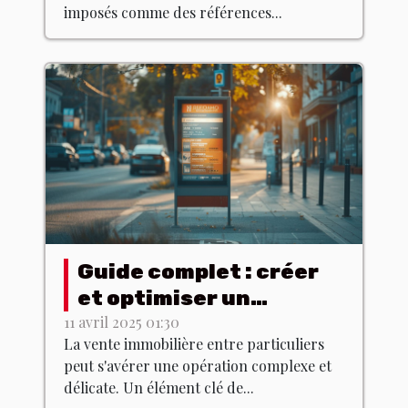
du terrain
imposés comme des références...
Guide complet : créer
et optimiser un
panneau immobilier
11 avril 2025 01:30
La vente immobilière entre particuliers
pour la vente entre
peut s'avérer une opération complexe et
particuliers
délicate. Un élément clé de...