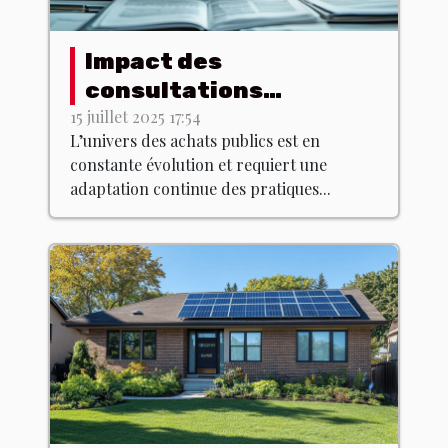
Impact des
consultations
professionnelles sur la
15 juillet 2025 17:54
L’univers des achats publics est en
gestion des achats
constante évolution et requiert une
publics
adaptation continue des pratiques...