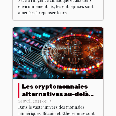
Face à l'urgence climatique et aux défis
entreprises adaptent
environnementaux, les entreprises sont
leurs modèles
amenées à repenser leurs...
Les cryptomonnaies
alternatives au-delà
du Bitcoin et de
14 avril 2025 01:45
Dans le vaste univers des monnaies
l'Ethereum qui gagnent
numériques, Bitcoin et Ethereum se sont