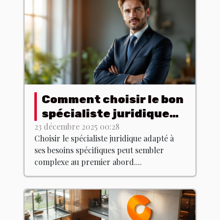
Comment choisir le bon
spécialiste juridique
pour vos besoins ?
23 décembre 2025 00:28
Choisir le spécialiste juridique adapté à
ses besoins spécifiques peut sembler
complexe au premier abord....