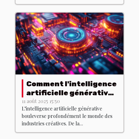
Comment l'intelligence
artificielle générative
transforme-t-elle les
11 août 2025 15:50
L’intelligence artificielle générative
industries créatives ?
bouleverse profondément le monde des
industries créatives. De la...