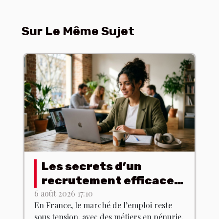
Sur Le Même Sujet
Les secrets d’un
recrutement efficace à
l’ère du digital
6 août 2026 17:10
En France, le marché de l’emploi reste
sous tension, avec des métiers en pénurie,