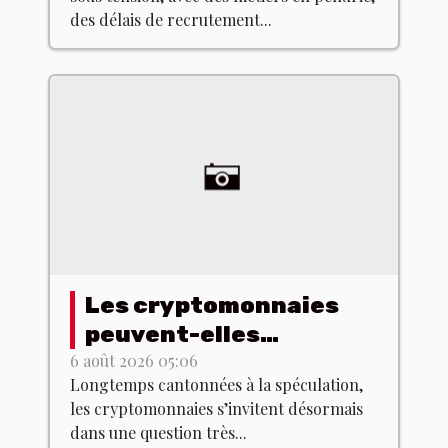
des délais de recrutement...
Les cryptomonnaies
peuvent-elles
révolutionner l’achat
6 août 2026 05:06
Longtemps cantonnées à la spéculation,
immobilier ?
les cryptomonnaies s’invitent désormais
dans une question très...