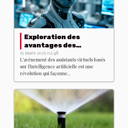
Exploration des
avantages des
assistants virtuels
15 mars 2025 02:48
L'avènement des assistants virtuels basés
basés sur l'IA
sur l'intelligence artificielle est une
révolution qui façonne...