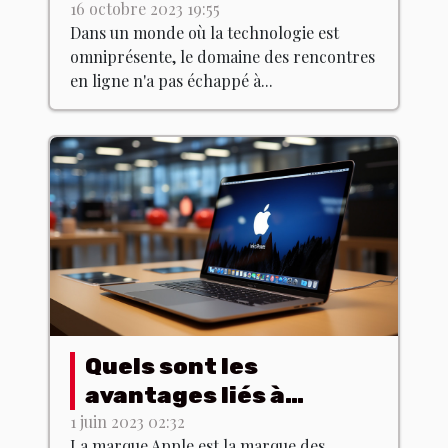
domaine des
16 octobre 2023 19:55
Dans un monde où la technologie est
rencontres en ligne
omniprésente, le domaine des rencontres
en ligne n'a pas échappé à...
Quels sont les
avantages liés à
l’utilisation des
1 juin 2023 02:32
La marque Apple est la marque des