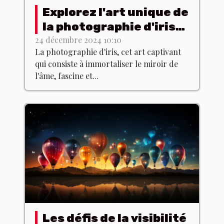
Explorez l'art unique de
la photographie d'iris
et ses tendances
24 décembre 2024 10:10
La photographie d'iris, cet art captivant
actuelles
qui consiste à immortaliser le miroir de
l'âme, fascine et...
Les défis de la visibilité