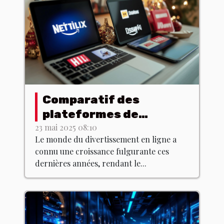
Comparatif des
plateformes de
streaming : laquelle
23 mai 2025 08:10
Le monde du divertissement en ligne a
choisir ?
connu une croissance fulgurante ces
dernières années, rendant le...