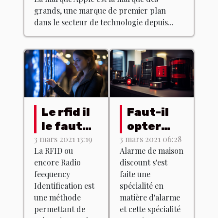
ordinateurs Apple ?
grands, une marque de premier plan
dans le secteur de technologie depuis...
Le rfid il
Faut-il
le faut
opter
pour
pour une
3 mars 2021 13:19
3 mars 2021 06:28
La RFID ou
Alarme de maison
tous !
alarme
encore Radio
discount s'est
sans fil ?
feequency
faite une
Identification est
spécialité en
une méthode
matière d'alarme
permettant de
et cette spécialité