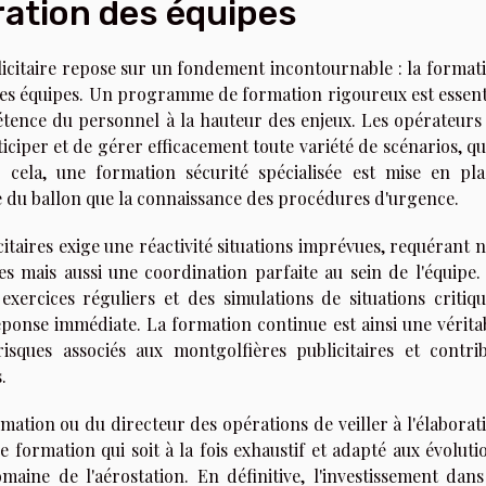
ration des équipes
licitaire repose sur un fondement incontournable : la format
des équipes. Un programme de formation rigoureux est essent
ence du personnel à la hauteur des enjeux. Les opérateurs
ciper et de gérer efficacement toute variété de scénarios, qu'
 cela, une formation sécurité spécialisée est mise en pla
ue du ballon que la connaissance des procédures d'urgence.
taires exige une réactivité situations imprévues, requérant 
es mais aussi une coordination parfaite au sein de l'équipe.
xercices réguliers et des simulations de situations critiqu
ponse immédiate. La formation continue est ainsi une vérita
isques associés aux montgolfières publicitaires et contri
.
rmation ou du directeur des opérations de veiller à l'élaborat
formation qui soit à la fois exhaustif et adapté aux évoluti
aine de l'aérostation. En définitive, l'investissement dans