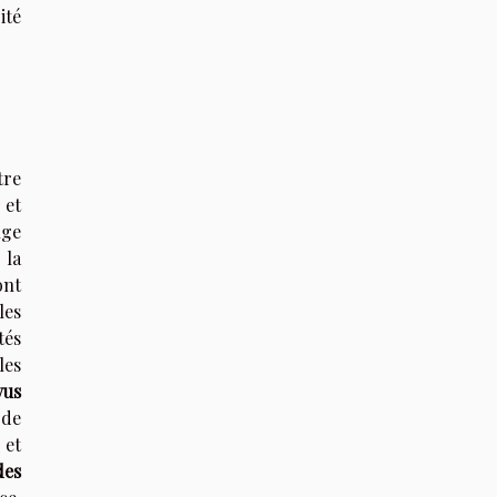
ité
tre
 et
nge
 la
nt
les
tés
les
vus
 de
 et
des