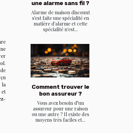
une alarme sans fil ?
Alarme de maison discount
s'est faite une spécialité en
matière d'alarme et cette
spécialité n'est...
are
une
rer
ol.
 de
rçu
 la
Comment trouver le
 et
bon assureur ?
ez-
Vous avez besoin d’un
assureur pour une raison
ou une autre ? Il existe des
moyens très faciles et...