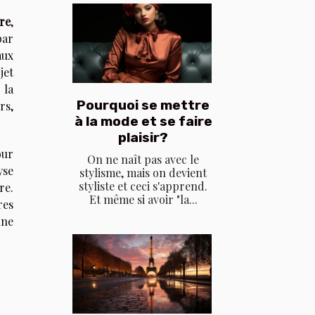
re
,
par
aux
jet
 la
Pourquoi se mettre
rs,
à la mode et se faire
plaisir?
our
On ne naît pas avec le
yse
stylisme, mais on devient
styliste et ceci s'apprend.
re.
Et même si avoir "la...
res
une