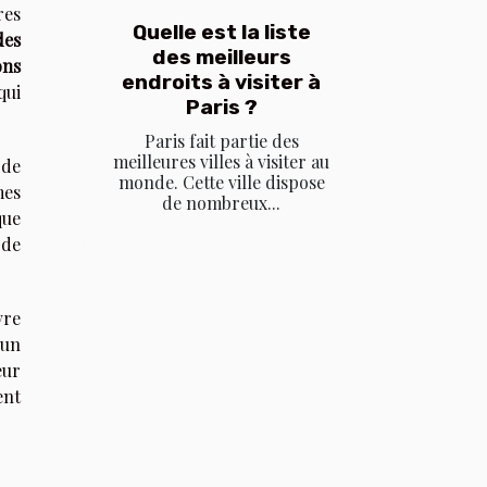
res
Quelle est la liste
des
des meilleurs
ons
endroits à visiter à
qui
Paris ?
Paris fait partie des
meilleures villes à visiter au
 de
monde. Cette ville dispose
mes
de nombreux...
que
 de
vre
 un
eur
ent