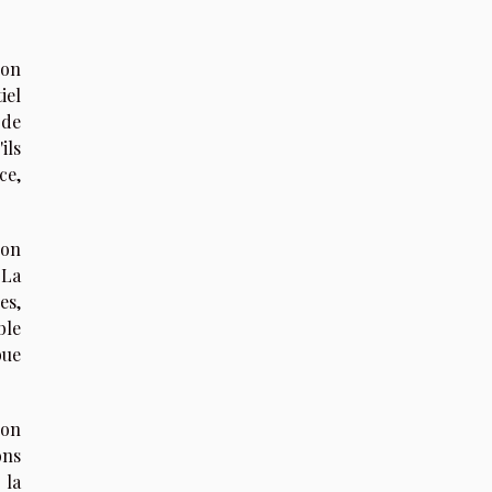
ion
iel
 de
ils
ce,
non
 La
es,
ble
bue
ion
ons
 la